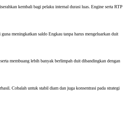
serahkan kembali bagi pelaku internal durasi luas. Engine serta RTP
ni guna meningkatkan saldo Engkau tanpa harus mengeluarkan duit
 serta membuang lebih banyak berlimpah duit dibandingkan dengan
sil. Cobalah untuk stabil diam dan juga konsentrasi pada strategi