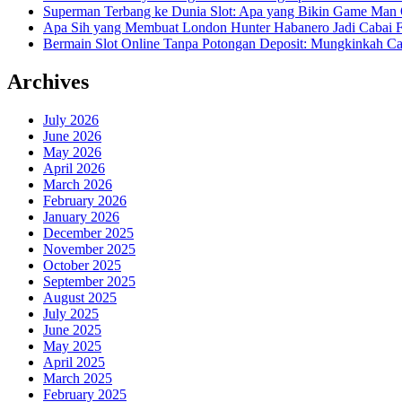
Superman Terbang ke Dunia Slot: Apa yang Bikin Game Man O
Apa Sih yang Membuat London Hunter Habanero Jadi Cabai Fav
Bermain Slot Online Tanpa Potongan Deposit: Mungkinkah Ca
Archives
July 2026
June 2026
May 2026
April 2026
March 2026
February 2026
January 2026
December 2025
November 2025
October 2025
September 2025
August 2025
July 2025
June 2025
May 2025
April 2025
March 2025
February 2025