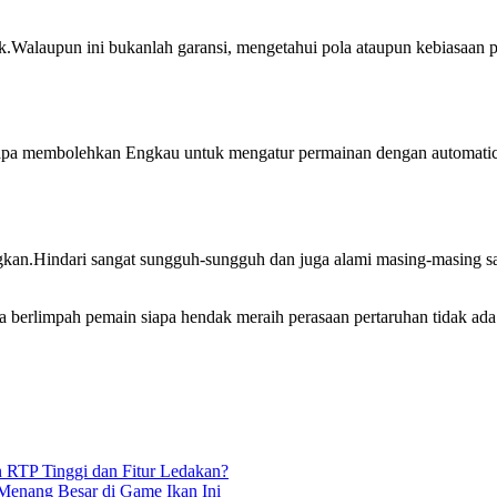
sifik.Walaupun ini bukanlah garansi, mengetahui pola ataupun kebi
, apa membolehkan Engkau untuk mengatur permainan dengan automatic.
kan.Hindari sangat sungguh-sungguh dan juga alami masing-masing saat
pada berlimpah pemain siapa hendak meraih perasaan pertaruhan tidak ad
RTP Tinggi dan Fitur Ledakan?
Menang Besar di Game Ikan Ini