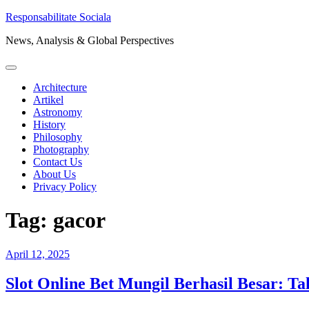
Skip
Responsabilitate Sociala
to
News, Analysis & Global Perspectives
content
Architecture
Artikel
Astronomy
History
Philosophy
Photography
Contact Us
About Us
Privacy Policy
Tag:
gacor
April 12, 2025
Slot Online Bet Mungil Berhasil Besar: T